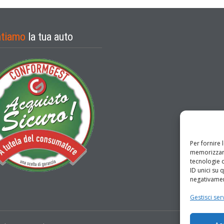
ntiamo
la tua auto
Per fornire 
memorizzare
tecnologie 
ID unici su 
negativament
Gestisci serv