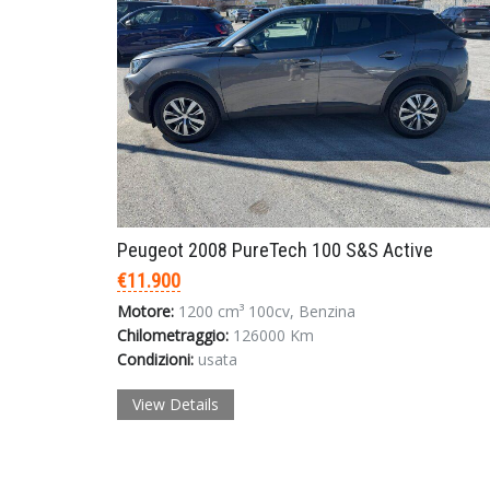
Peugeot 2008 PureTech 100 S&S Active
€11.900
Motore:
1200 cm³ 100cv, Benzina
Chilometraggio:
126000 Km
Condizioni:
usata
View Details