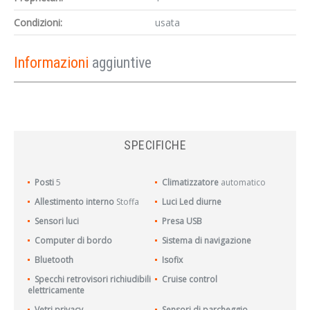
Condizioni:
usata
Informazioni
aggiuntive
SPECIFICHE
Posti
5
Climatizzatore
automatico
Allestimento interno
Stoffa
Luci Led diurne
Sensori luci
Presa USB
Computer di bordo
Sistema di navigazione
Bluetooth
Isofix
Specchi retrovisori richiudibili
Cruise control
elettricamente
Vetri privacy
Sensori di parcheggio