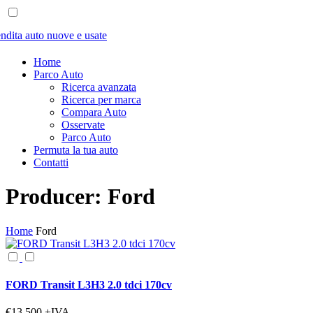
Home
Parco Auto
Ricerca avanzata
Ricerca per marca
Compara Auto
Osservate
Parco Auto
Permuta la tua auto
Contatti
Producer:
Ford
Home
Ford
FORD Transit L3H3 2.0 tdci 170cv
€13.500
+IVA