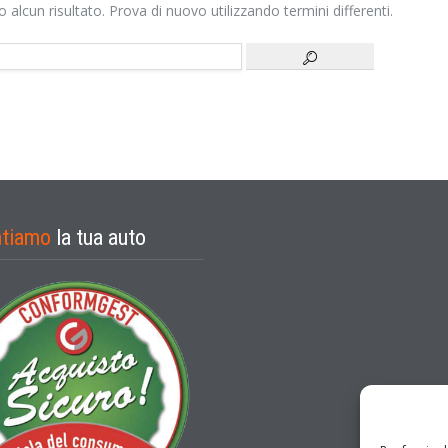
alcun risultato. Prova di nuovo utilizzando termini differenti.
ntiamo
la tua auto