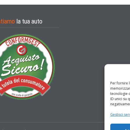
ntiamo
la tua auto
Per fornire 
memorizzare
tecnologie 
ID unici su 
negativament
Gestisci serv