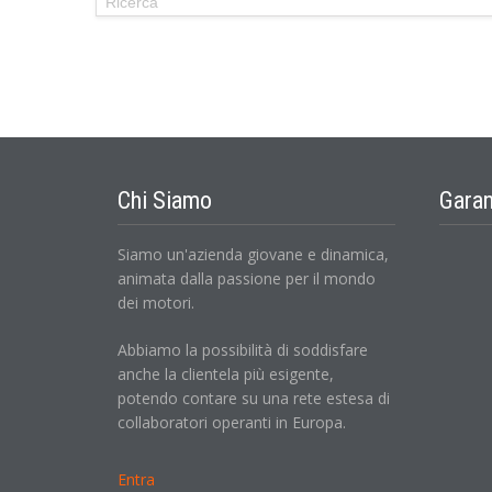
Chi Siamo
Garan
Siamo un'azienda giovane e dinamica,
animata dalla passione per il mondo
dei motori.
Abbiamo la possibilità di soddisfare
anche la clientela più esigente,
potendo contare su una rete estesa di
collaboratori operanti in Europa.
Entra