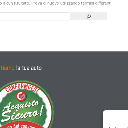
alcun risultato. Prova di nuovo utilizzando termini differenti.
ntiamo
la tua auto