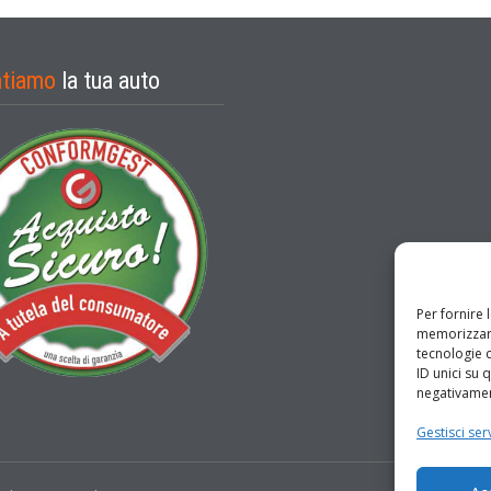
ntiamo
la tua auto
Per fornire 
memorizzare
tecnologie 
ID unici su 
negativament
Gestisci serv