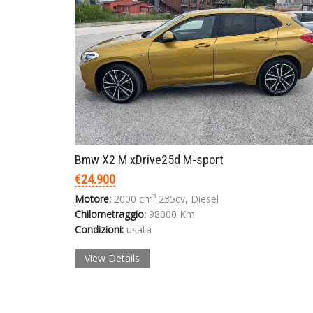
Bmw X2 M xDrive25d M-sport
€24.900
Motore:
2000 cm³ 235cv, Diesel
Chilometraggio:
98000 Km
Condizioni:
usata
View Details