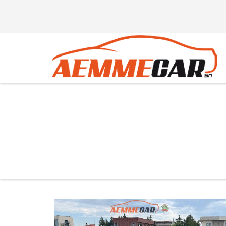
Producer:
BMW