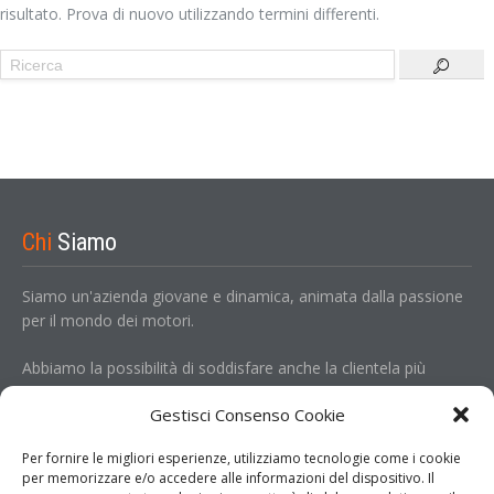
risultato. Prova di nuovo utilizzando termini differenti.
Chi
Siamo
Siamo un'azienda giovane e dinamica, animata dalla passione
per il mondo dei motori.
Abbiamo la possibilità di soddisfare anche la clientela più
esigente, potendo contare su una rete estesa di collaboratori
Gestisci Consenso Cookie
operanti in Europa.
Per fornire le migliori esperienze, utilizziamo tecnologie come i cookie
Entra
per memorizzare e/o accedere alle informazioni del dispositivo. Il