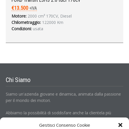
€13.500
+IVA
Motore:
2000 cm³ 170CV, Diesel
Chilometraggio:
122000 Km
Condizioni:
usata
Chi Siamo
Siamo un'azienda giovane e dinamica, animata dalla passione
per il mondo dei motori.
Abbiamo la possibilità di soddisfare anche la clientela più
esigente, potendo contare su una rete estesa di collaboratori
Gestisci Consenso Cookie
operanti in Europa.