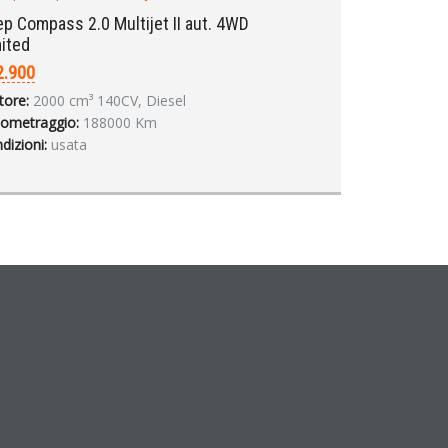
p Compass 2.0 Multijet II aut. 4WD
ited
2.900
ore:
2000 cm³ 140CV, Diesel
lometraggio:
188000 Km
dizioni:
usata