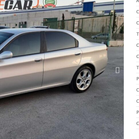
A
C
C
T
C
C
T
P
C
C
P
C