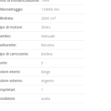
nno di immatricolazione:
1999
hilometraggio:
134000 Km
ilindrata:
2000 cm³
ipo di motore:
204cv
ambio:
Manuale
arburante:
Benzina
ipo di carrozzeria:
Berlina
orte:
5
olore interni:
Beige
olore esterno:
Argento
roprietari:
1
ondizioni:
usata