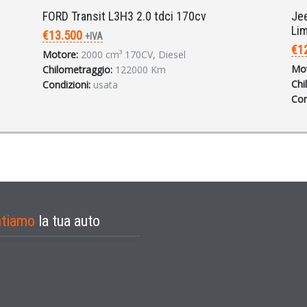
FORD Transit L3H3 2.0 tdci 170cv
Jee
Lim
€13.500
+IVA
€1
Motore:
2000 cm³ 170CV, Diesel
Mot
Chilometraggio:
122000 Km
Chi
Condizioni:
usata
Con
ntiamo
la tua auto